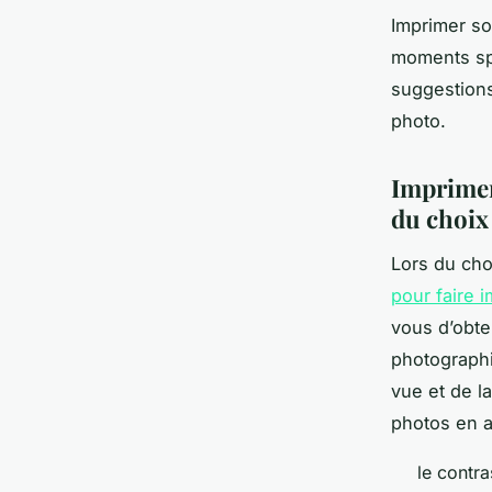
Imprimer so
moments spé
suggestions 
photo.
Imprimer 
du choix
Lors du cho
pour faire 
vous d’obte
photographi
vue et de l
photos en a
le contra