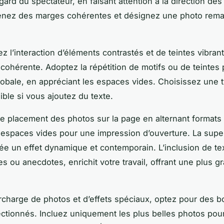
gard du spectateur, en faisant attention à la direction de
tenez des marges cohérentes et désignez une photo rema
z l’interaction d’éléments contrastés et de teintes vibran
 cohérente. Adoptez la répétition de motifs ou de teintes
obale, en appréciant les espaces vides. Choisissez une 
sible si vous ajoutez du texte.
le placement des photos sur la page en alternant formats e
es espaces vides pour une impression d’ouverture. La supe
ée un effet dynamique et contemporain. L’inclusion de t
s ou anecdotes, enrichit votre travail, offrant une plus g
.
urcharge de photos et d’effets spéciaux, optez pour des b
lectionnés. Incluez uniquement les plus belles photos pou