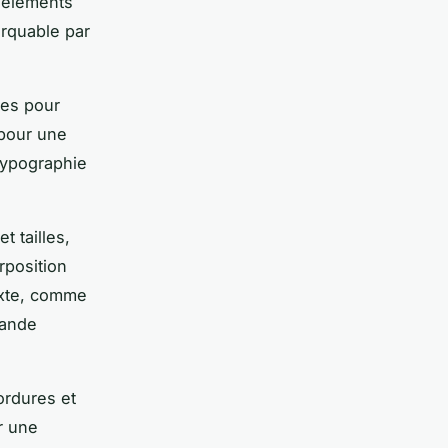
s éléments
rquable par
tes pour
 pour une
typographie
t tailles,
rposition
exte, comme
rande
ordures et
r une