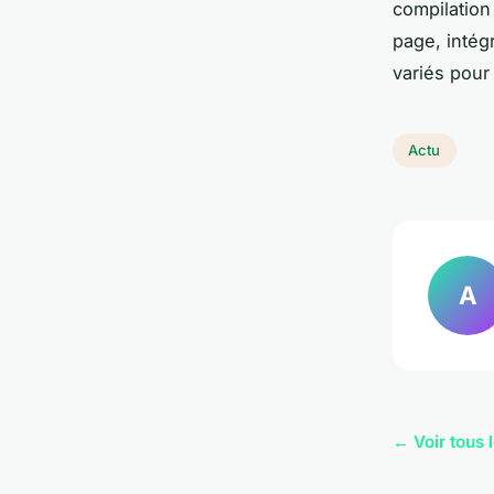
compilation
page, intégr
variés pour
Actu
A
← Voir tous l