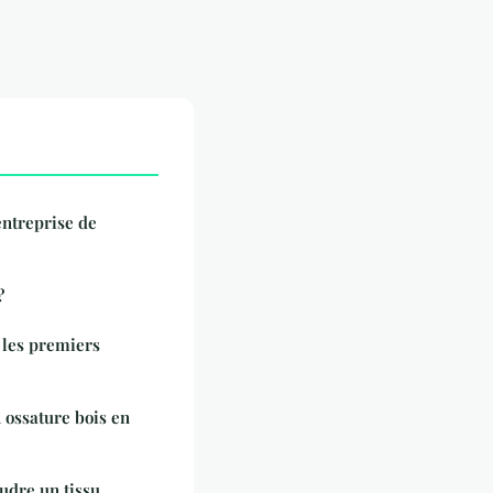
entreprise de
?
 les premiers
 ossature bois en
udre un tissu