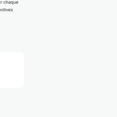
ur chaque
ectives