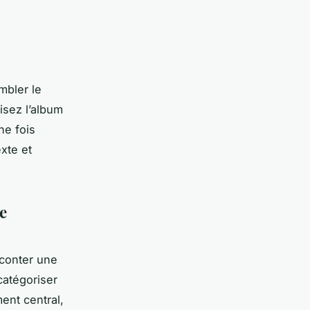
mbler le
isez l’album
ne fois
exte et
e
aconter une
catégoriser
ent central,