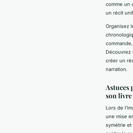
comme un or
un récit uni
Organisez l
chronologiq
commande, v
Découvrez u
créer un réc
narration.
Astuces 
son livr
Lors de l’i
une mise en
symétrie et