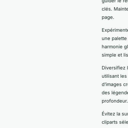
guider le re
clés. Main
page.
Expérimente
une palette
harmonie gl
simple et li
Diversifiez 
utilisant l
d’images cr
des légende
profondeur
Évitez la s
cliparts sé