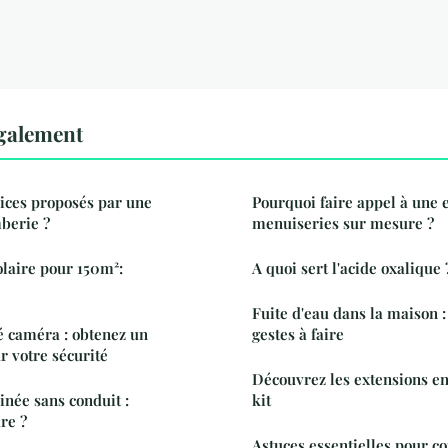
également
vices proposés par une
Pourquoi faire appel à une 
berie ?
menuiseries sur mesure ?
olaire pour 150m²:
A quoi sert l'acide oxalique 
Fuite d'eau dans la maison :
é caméra : obtenez un
gestes à faire
r votre sécurité
Découvrez les extensions en
inée sans conduit :
kit
re ?
Astuces essentielles pour co