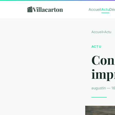
📰
Villacarton
Accueil
Actu
Dé
Accueil
›
Actu
ACTU
Cons
impr
augustin — 16