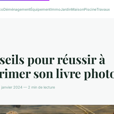
co
Déménagement
Équipement
Immo
Jardin
Maison
Piscine
Travaux
eils pour réussir à
imer son livre phot
 janvier 2024 — 2 min de lecture