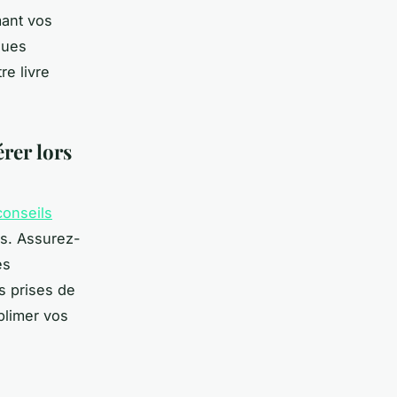
mant vos
ques
re livre
érer lors
conseils
ts. Assurez-
es
s prises de
blimer vos