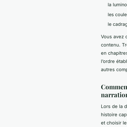
la lumin
les coule
le cadra
Vous avez c
contenu. Tro
en chapitre
l’ordre étab
autres com
Comment 
narratio
Lors de la 
histoire ca
et choisir 