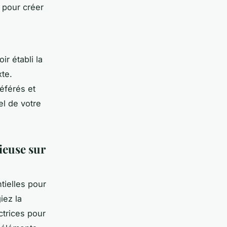
 pour créer
r établi la
te.
éférés et
uel de votre
ieuse sur
tielles pour
iez la
ctrices pour