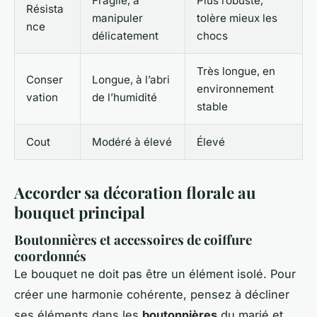
Fragile, à
Plus robuste,
Résista
manipuler
tolère mieux les
nce
délicatement
chocs
Très longue, en
Conser
Longue, à l’abri
environnement
vation
de l’humidité
stable
Cout
Modéré à élevé
Élevé
Accorder sa décoration florale au
bouquet principal
Boutonnières et accessoires de coiffure
coordonnés
Le bouquet ne doit pas être un élément isolé. Pour
créer une harmonie cohérente, pensez à décliner
ses éléments dans les
boutonnières
du marié et