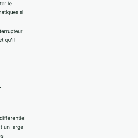
ter le
matiques si
nterrupteur
t qu'il
r
ifférentiel
t un large
es