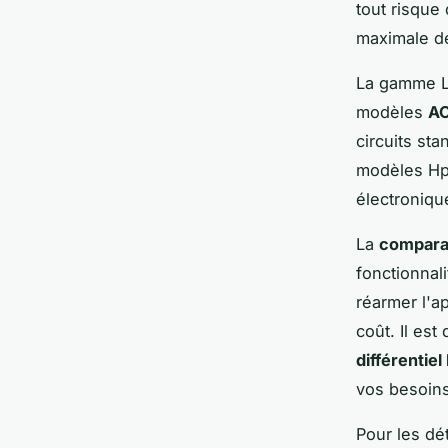
tout risque 
maximale de
La gamme Le
modèles
A
circuits st
modèles Hpi
électroniqu
La
comparai
fonctionnal
réarmer l'ap
coût. Il es
différentie
vos besoins
Pour les dét