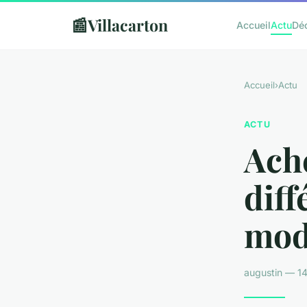
📰
Villacarton
Accueil
Actu
Dé
Accueil
›
Actu
ACTU
Ache
diff
modè
augustin — 14