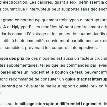
d'électrocution. Les calibres, quant à eux, définissent la 
 courant que l'interrupteur peut supporter sans déclench
grand comprend typiquement trois types d'interrupteurs
C
,
A
et
Hpi
/type F. Les modèles AC sont généralement ad
andards comme l'éclairage et les prises de courant, tandis
, dits à haute immunité, conviennent parfaitement aux dis
es sensibles, prévenant les coupures intempestives.
son des prix
de ces modèles est aussi un facteur crucial
ités supplémentaires, telles que les commandes par levie
pareil après un incident et le bouton de test, peuvent inf
t donc recommandé de consulter un
guide d'achat interru
l Legrand
pour évaluer le meilleur rapport qualité-prix en 
.
ails sur le
câblage interrupteur différentiel Legrand
et de