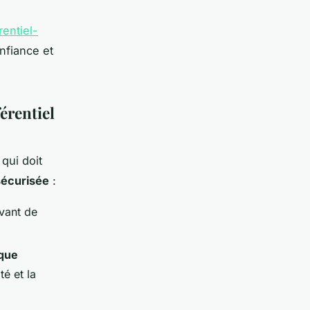
rentiel-
onfiance et
férentiel
 qui doit
 sécurisée
:
vant de
ique
é et la