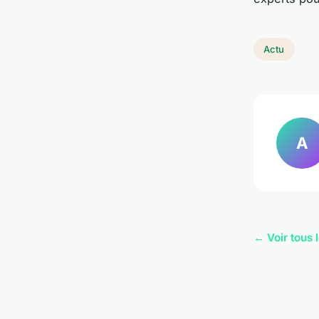
Actu
A
← Voir tous l