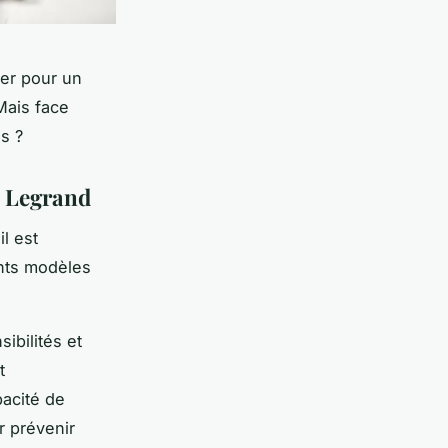
ter pour un
 Mais face
ns ?
s Legrand
il est
ents modèles
ibilités et
t
pacité de
r prévenir