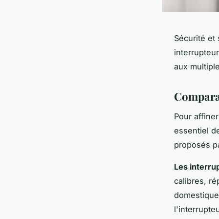
Sécurité et
interrupteur
aux multipl
Comparat
Pour affiner
essentiel d
proposés p
Les interru
calibres, r
domestique
l'interrupte