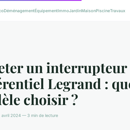
co
Déménagement
Équipement
Immo
Jardin
Maison
Piscine
Travaux
ter un interrupteur
érentiel Legrand : qu
le choisir ?
 avril 2024 — 3 min de lecture