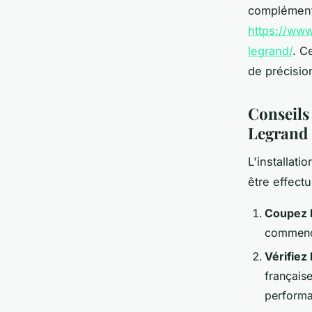
complémenta
https://www
legrand/
. C
de précisio
Conseils 
Legrand
L'installati
être effect
Coupez l
commencer
Vérifiez
français
performan