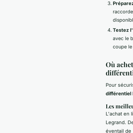
Préparez
raccordem
disponib
Testez l
avec le b
coupe le 
Où achet
différen
Pour sécuris
différentie
Les meille
L'achat en l
Legrand. 
éventail de