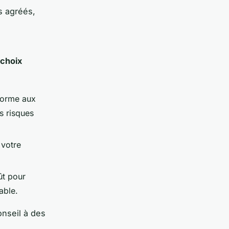
s agréés,
 choix
nforme aux
s risques
 votre
ût pour
able.
nseil à des