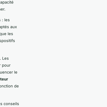
capacité
er.
 : les
aptés aux
 que les
positifs
. Les
r pour
luencer le
pteur
fonction de
s conseils