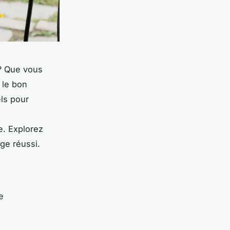
 ? Que vous
 le bon
ls pour
e. Explorez
ge réussi.
e