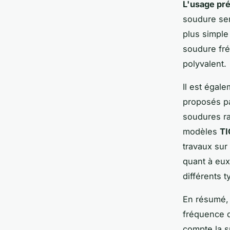
L'usage pr
soudure ser
plus simple
soudure fré
polyvalent.
Il est égal
proposés p
soudures ra
modèles
TI
travaux sur
quant à eux
différents 
En résumé, 
fréquence d
compte la s