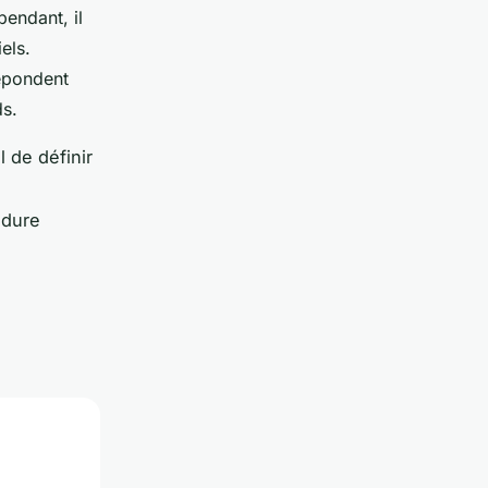
pendant, il
els.
répondent
ds.
 de définir
udure