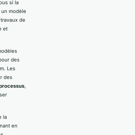
us si la
, un modèle
 travaux de
e et
modèles
pour des
um. Les
ur des
iprocessus
,
ser
 la
enant en
us