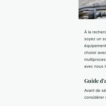
À la recher
soyez un so
équipement 
choisir ave
multiproces
avec nous 
Guide d'
Avant de sé
considérer c