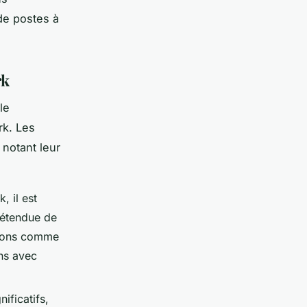
de postes à
rk
le
rk. Les
notant leur
 il est
 étendue de
tions comme
ins avec
ificatifs,