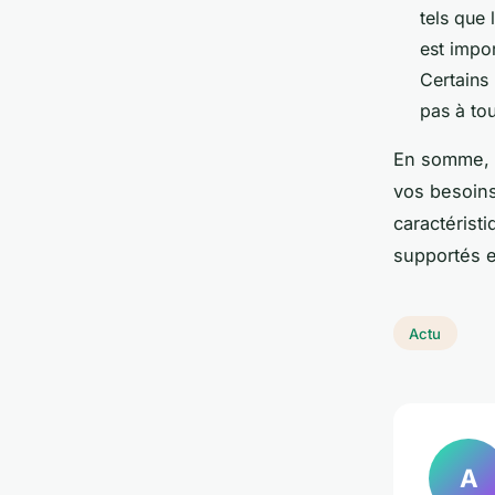
tels que 
est impo
Certains
pas à to
En somme, p
vos besoins
caractérist
supportés et 
Actu
A