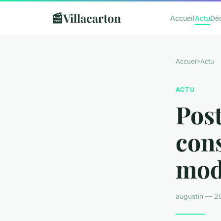
📰
Villacarton
Accueil
Actu
Dé
Accueil
›
Actu
ACTU
Post
cons
modè
augustin — 2