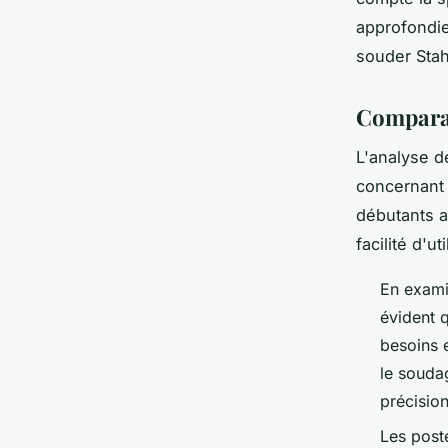
approfondie
souder Stah
Comparai
L'analyse 
concernant 
débutants a
facilité d'u
En exami
évident 
besoins 
le soudag
précision
Les poste