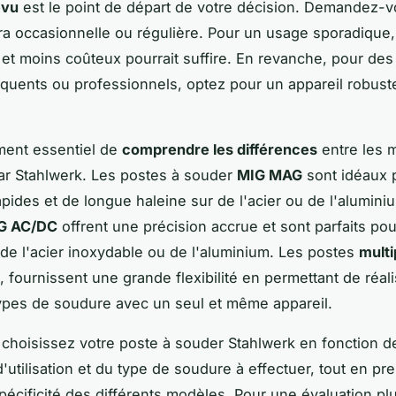
évu
est le point de départ de votre décision. Demandez-vo
a occasionnelle ou régulière. Pour un usage sporadique
 et moins coûteux pourrait suffire. En revanche, pour des
quents ou professionnels, optez pour un appareil robust
ement essentiel de
comprendre les différences
entre les 
ar Stahlwerk. Les postes à souder
MIG MAG
sont idéaux 
pides et de longue haleine sur de l'acier ou de l'alumini
G AC/DC
offrent une précision accrue et sont parfaits po
 de l'acier inoxydable ou de l'aluminium. Les postes
mult
, fournissent une grande flexibilité en permettant de réali
types de soudure avec un seul et même appareil.
choisissez votre poste à souder Stahlwerk en fonction de
'utilisation et du type de soudure à effectuer, tout en pr
pécificité des différents modèles. Pour une évaluation pl